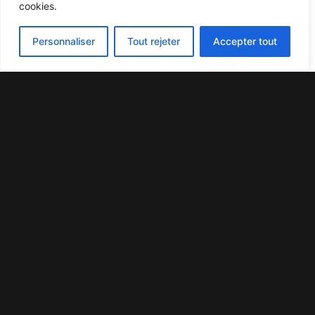
cookies.
Personnaliser
Tout rejeter
Accepter tout
LA MAÎTRISE DU BÉTON ET DE LA
CHAUDRONNERIE
ACCIOME 08 réalise des ouvrages béton : cadres, ouvrages
d’assainissement, réseaux d’assainissement, caniveaux, réservoirs,
chambres, en résumé tous travaux de préfabrication dédiés au génie
civil et à l’assainissement de 1 à 40 tonnes …